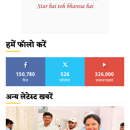
हमें फॉलो करें
150,780
526
326,000
फैंस
फॉलोवर
सब्सक्राइबर्स
अन्य लेटेस्ट खबरें