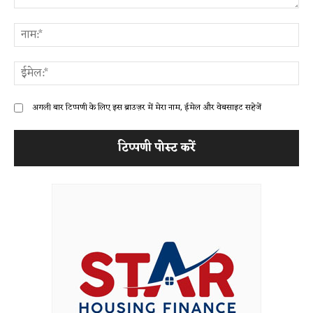
टिप्पणी:
ना
ईम
अगली बार टिप्पणी के लिए इस ब्राउज़र में मेरा नाम, ईमेल और वेबसाइट सहेजें