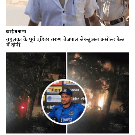
क्राईमनामा
तहलका के पूर्व एडिटर तरुण तेजपाल सेक्सुअल असॉल्ट केस
में दोषी