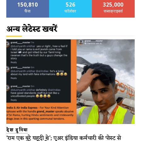
150,810
526
325,000
फैंस
फॉलोवर
सब्सक्राइबर्स
अन्य लेटेस्ट खबरें
देश दुनिया
‘राम एक बुरे यहूदी थे’; एअर इंडिया कर्मचारी की पोस्ट से