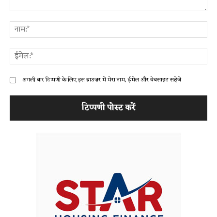
टिप्पणी:
ना
ईम
अगली बार टिप्पणी के लिए इस ब्राउज़र में मेरा नाम, ईमेल और वेबसाइट सहेजें