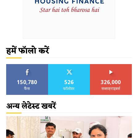
हमें फॉलो करें
150,780
526
326,000
फैंस
फॉलोवर
सब्सक्राइबर्स
अन्य लेटेस्ट खबरें