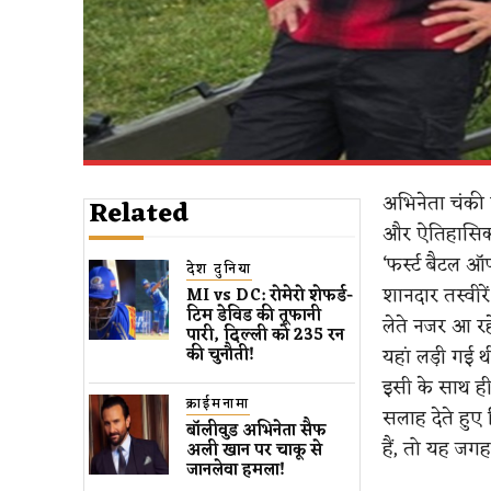
अभिनेता चंकी प
Related
और ऐतिहासिक ट
‘फर्स्ट बैटल 
देश दुनिया
शानदार तस्वीरे
MI vs DC: रोमेरो शेफर्ड-
टिम डेविड की तूफानी
लेते नजर आ रहे
पारी, दिल्ली को 235 रन
यहां लड़ी गई थ
की चुनौती!
इसी के साथ ही 
क्राईमनामा
सलाह देते हुए
बॉलीवुड​ अभिनेता सैफ
हैं, तो यह जग
अली खान पर चाकू से ​
जानलेवा हमला​!