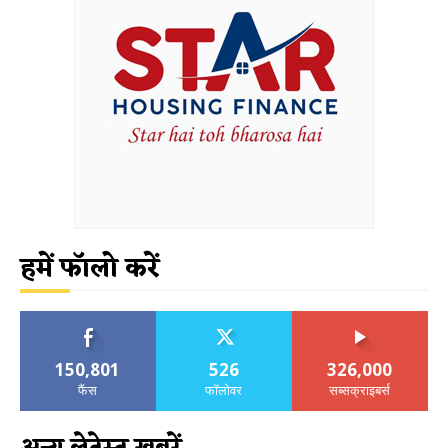
हमें फॉलो करें
150,801
526
326,000
फैंस
फॉलोवर
सब्सक्राइबर्स