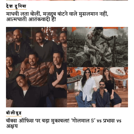
देश दुनिया
माधवी लता बोलीं, मजहब बांटने वाले मुसलमान नहीं,
आत्मघाती आतंकवादी हैं!
बॉलीवुड
बॉक्स ऑफिस पर बड़ा मुकाबला! ‘गोलमाल 5’ vs प्रभास vs
अक्षय