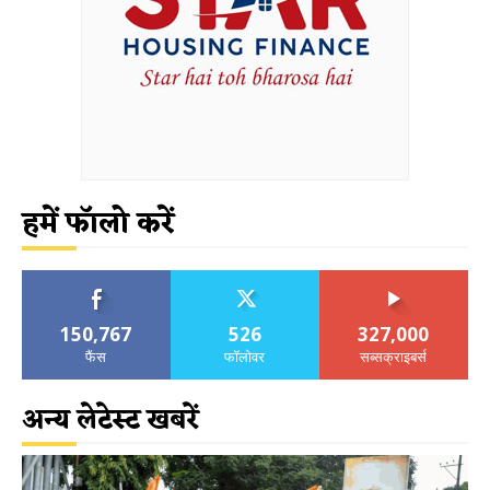
हमें फॉलो करें
150,767
526
327,000
फैंस
फॉलोवर
सब्सक्राइबर्स
अन्य लेटेस्ट खबरें