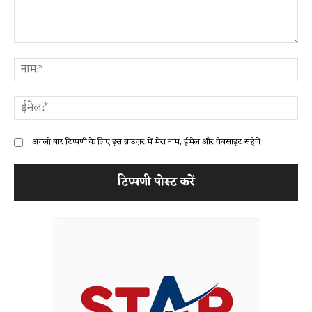
टिप्पणी:
ना
ईम
अगली बार टिप्पणी के लिए इस ब्राउज़र में मेरा नाम, ईमेल और वेबसाइट सहेजें