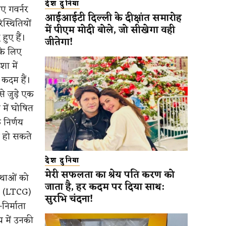
देश दुनिया
ए गवर्नर
आईआईटी दिल्ली के दीक्षांत समारोह
िस्थितियों
में पीएम मोदी बोले, जो सीखेगा वही
ुए हैं।
जीतेगा!
 के लिए
ा में
 कदम हैं।
े जुड़े एक
 में घोषित
 निर्णय
त हो सकते
देश दुनिया
मेरी सफलता का श्रेय पति करण को
्थाओं को
जाता है, हर कदम पर दिया साथ:
कर (LTCG)
सुरभि चंदना!
निर्माता
य में उनकी