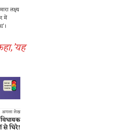
ारा लक्ष्य
 में
BI’।
कहा,’यह
अगला लेख
र्व विधायक
ं से घिरे!