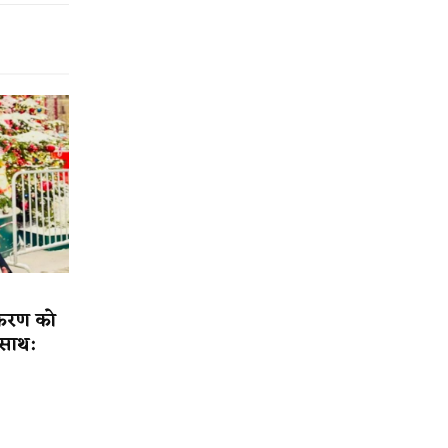
 करण को
 साथ: