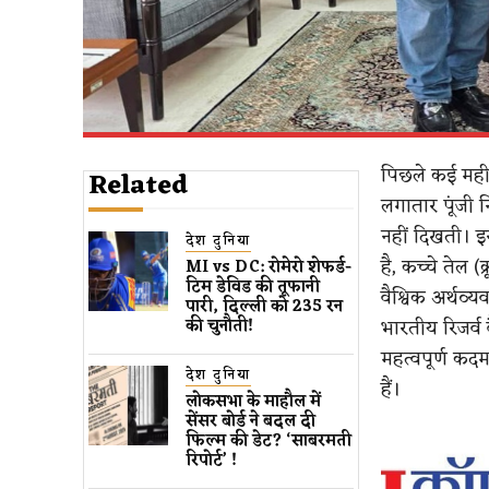
पिछले कई महीन
Related
लगातार पूंजी न
नहीं दिखती। इ
देश दुनिया
है, कच्चे तेल
MI vs DC: रोमेरो शेफर्ड-
टिम डेविड की तूफानी
वैश्विक अर्थव्
पारी, दिल्ली को 235 रन
भारतीय रिजर्व 
की चुनौती!
महत्वपूर्ण कद
देश दुनिया
हैं।
लोकसभा के माहौल में
सेंसर बोर्ड ने बदल दी
फिल्म की डेट? ‘साबरमती
रिपोर्ट’ !