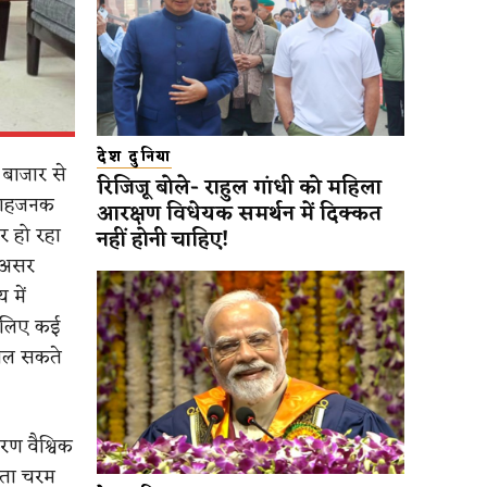
देश दुनिया
 बाजार से
रिजिजू बोले- राहुल गांधी को महिला
त्साहजनक
आरक्षण विधेयक समर्थन में दिक्कत
र हो रहा
नहीं होनी चाहिए!
ा असर
 में
के लिए कई
मिल सकते
रण वैश्विक
ितता चरम