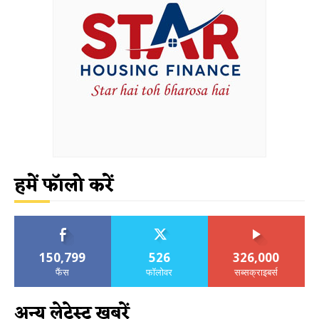
हमें फॉलो करें
150,799
526
326,000
फैंस
फॉलोवर
सब्सक्राइबर्स
अन्य लेटेस्ट खबरें