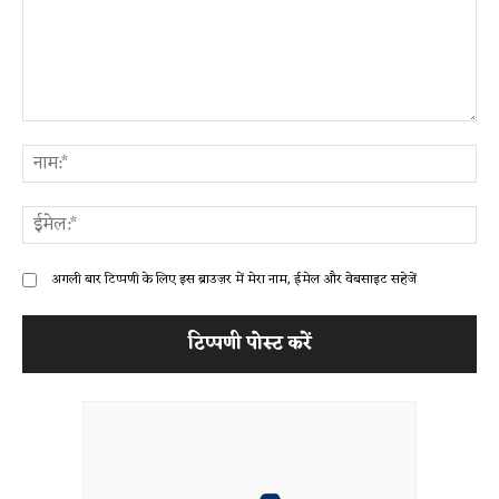
टिप्पणी:
ना
ईम
अगली बार टिप्पणी के लिए इस ब्राउज़र में मेरा नाम, ईमेल और वेबसाइट सहेजें