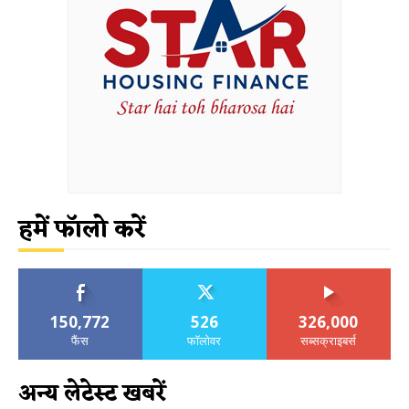
हमें फॉलो करें
150,772
526
326,000
फैंस
फॉलोवर
सब्सक्राइबर्स
अन्य लेटेस्ट खबरें