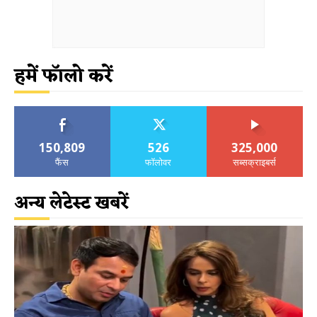
हमें फॉलो करें
150,809
526
325,000
फैंस
फॉलोवर
सब्सक्राइबर्स
अन्य लेटेस्ट खबरें