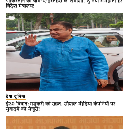
पाकिस्तान का यौम-ए-इस्तेहसाल ‘तमाशा’, दुनिया समझती है:
विदेश मंत्रालय!
देश दुनिया
ई20 विवाद: गडकरी को राहत, सोशल मीडिया कंपनियों पर
मुकदमे की मंजूरी!