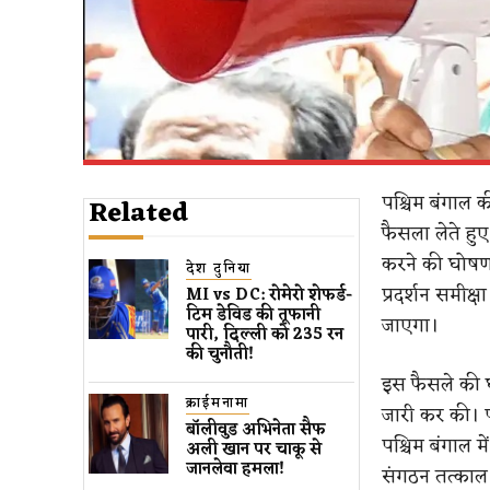
पश्चिम बंगाल क
Related
फैसला लेते हुए
करने की घोषणा
देश दुनिया
प्रदर्शन समीक
MI vs DC: रोमेरो शेफर्ड-
टिम डेविड की तूफानी
जाएगा।
पारी, दिल्ली को 235 रन
की चुनौती!
इस फैसले की 
क्राईमनामा
जारी कर की। पा
बॉलीवुड​ अभिनेता सैफ
पश्चिम बंगाल 
अली खान पर चाकू से ​
जानलेवा हमला​!
संगठन तत्काल प