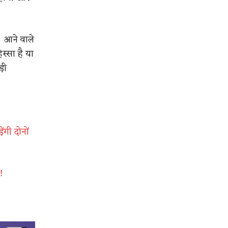
। आने वाले
स्सा है या
़ी
ंगी दोनों
!