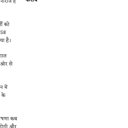
करीब
नाराज हैं
जी को
 58
या है।
ंगाल
ी ओर से
 में
 के
 घोषणा कब
क होगी और