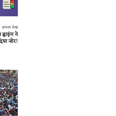
अगला लेख
 ह्लाइंग ने
िया जोर!