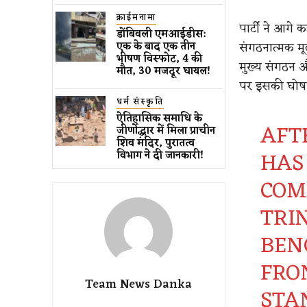
क्राईमनामा
पार्टी ने आगे 
डोंबिवली एमआईडीस:
संगठनात्मक मूल्
एक के बाद एक तीन
भीषण विस्फोट, 4 की
मुख्य संगठन 
मौत, 30 मजदूर घायल!
पर इसकी घोष
धर्म संस्कृति
ऐतिहासिक समाधि के
AFT
जीर्णोद्धार में मिला प्राचीन
शिव मंदिर, पुरातत्व
HAS
विभाग ने दी जानकारी!
COM
TRI
BENG
FRO
Team News Danka
STA