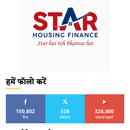
हमें फॉलो करें
150,802
526
326,000
फैंस
फॉलोवर
सब्सक्राइबर्स