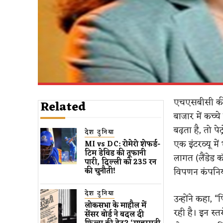
एचएसबीसी की च
Related
बाजार में कच्
बढ़ता है, तो 
देश दुनिया
एक इंटरव्यू मे
MI vs DC: रोमेरो शेफर्ड-
टिम डेविड की तूफानी
लागत (लैंडेड क
पारी, दिल्ली को 235 रन
विपणन कंपनियो
की चुनौती!
देश दुनिया
उन्होंने कहा,
लोकसभा के माहौल में
रही है। इन स्
सेंसर बोर्ड ने बदल दी