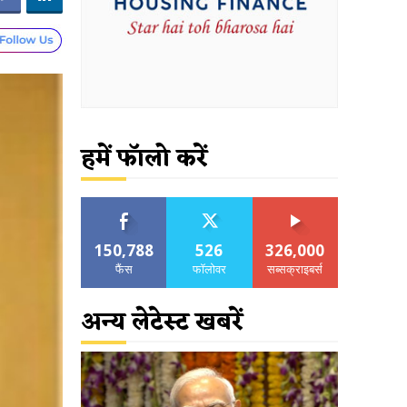
हमें फॉलो करें
150,788
526
326,000
फैंस
फॉलोवर
सब्सक्राइबर्स
अन्य लेटेस्ट खबरें