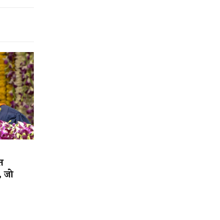
त
, जो