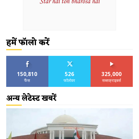
हमें फॉलो करें
150,810
526
325,000
फैंस
फॉलोवर
सब्सक्राइबर्स
अन्य लेटेस्ट खबरें