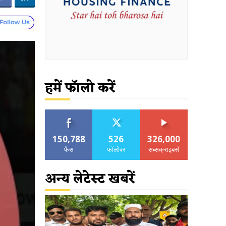
हमें फॉलो करें
150,788
526
326,000
फैंस
फॉलोवर
सब्सक्राइबर्स
अन्य लेटेस्ट खबरें