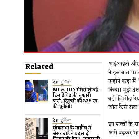
आईआईटी और 
Related
ने इस बात पर ब
उन्होंने कहा मैं
देश दुनिया
किया। मुझे दे
MI vs DC: रोमेरो शेफर्ड-
टिम डेविड की तूफानी
बड़ी जिम्मेदा
पारी, दिल्ली को 235 रन
शांत कैसे रखा
की चुनौती!
देश दुनिया
इन शब्दों के स
लोकसभा के माहौल में
आगे बढ़कर भार
सेंसर बोर्ड ने बदल दी