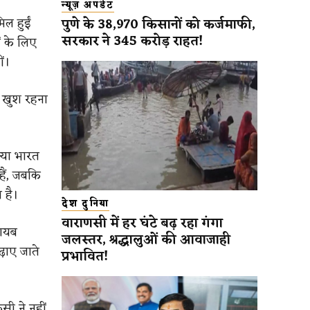
न्यूज़ अपडेट
ल हुईं
पुणे के 38,970 किसानों को कर्जमाफी,
सरकार ने 345 करोड़ राहत!
ों के लिए
ं।
न खुश रहना
क्या भारत
हैं, जबकि
 है।
देश दुनिया
वाराणसी में हर घंटे बढ़ रहा गंगा
गायब
जलस्तर, श्रद्धालुओं की आवाजाही
़ाए जाते
प्रभावित!
सी ने नहीं