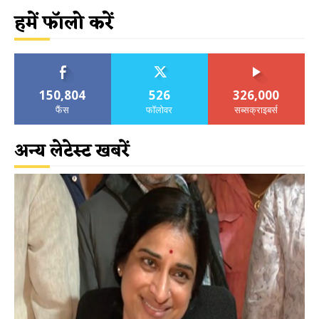
हमें फॉलो करें
150,804
526
326,000
फैंस
फॉलोवर
सब्सक्राइबर्स
अन्य लेटेस्ट खबरें