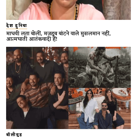
देश दुनिया
माधवी लता बोलीं, मजहब बांटने वाले मुसलमान नहीं,
आत्मघाती आतंकवादी हैं!
बॉलीवुड