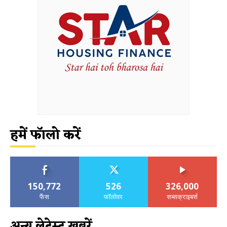
हमें फॉलो करें
150,772
526
326,000
फैंस
फॉलोवर
सब्सक्राइबर्स
अन्य लेटेस्ट खबरें