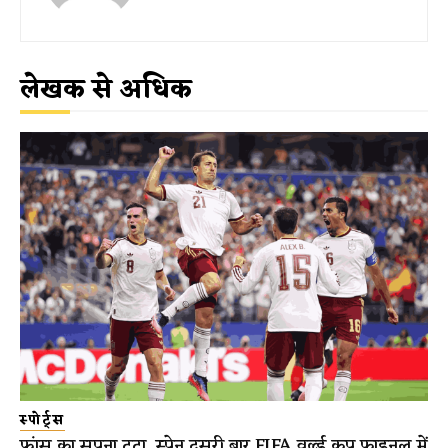
लेखक से अधिक
स्पोर्ट्स
फ्रांस का सपना टूटा, स्पेन दूसरी बार FIFA वर्ल्ड कप फाइनल में