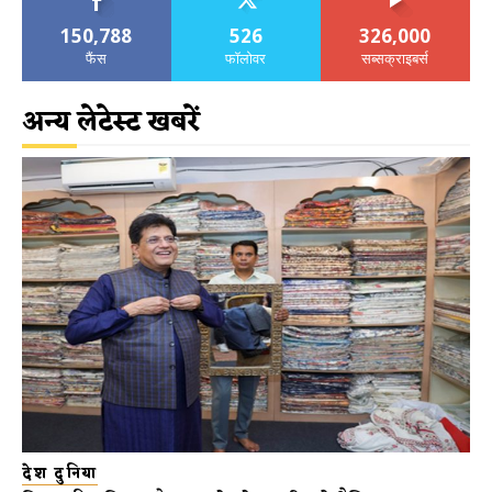
150,788
526
326,000
फैंस
फॉलोवर
सब्सक्राइबर्स
अन्य लेटेस्ट खबरें
देश दुनिया