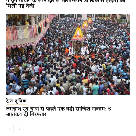
पीयूष गोयल के स्पेन दौरे से भारत-स्पेन आर्थिक साझेदारी को
मिली नई तेज़ी
देश दुनिया
जगन्नाथ रथ यात्रा से पहले एक बड़ी साज़िश नाकाम; 5
आतंकवादी गिरफ्तार