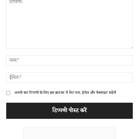
टिप्पणी:
ना
ईम
अगली बार टिप्पणी के लिए इस ब्राउज़र में मेरा नाम, ईमेल और वेबसाइट सहेजें