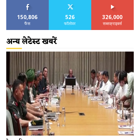
150,806
526
326,000
फैंस
फॉलोवर
सब्सक्राइबर्स
अन्य लेटेस्ट खबरें