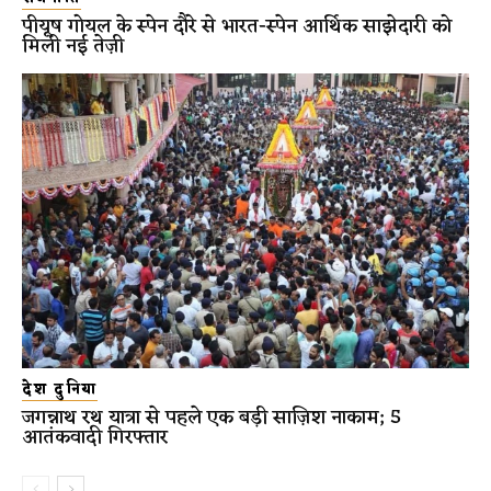
पीयूष गोयल के स्पेन दौरे से भारत-स्पेन आर्थिक साझेदारी को
मिली नई तेज़ी
देश दुनिया
जगन्नाथ रथ यात्रा से पहले एक बड़ी साज़िश नाकाम; 5
आतंकवादी गिरफ्तार