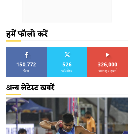
हमें फॉलो करें
150,772
526
326,000
फैंस
फॉलोवर
सब्सक्राइबर्स
अन्य लेटेस्ट खबरें