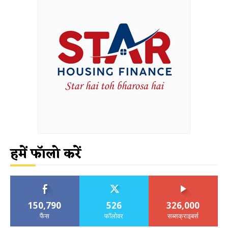
हमें फॉलो करें
150,790
526
326,000
फैंस
फॉलोवर
सब्सक्राइबर्स