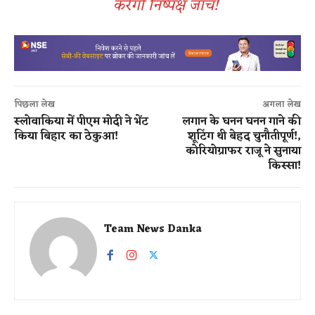
करेगी निष्पक्ष जांच!
पिछला लेख
अगला लेख
स्लोवाकिया में पीएम मोदी ने भेंट
लगान के घनन घनन गाने की
किया बिहार का ठेकुआ!
शूटिंग थी बेहद चुनौतीपूर्ण!,
कोरियोग्राफर राजू ने सुनाया
किस्सा!
Team News Danka