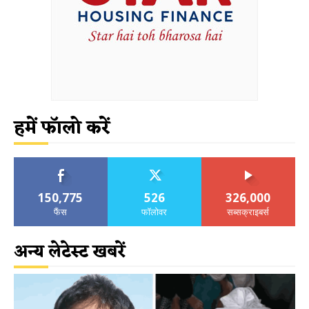
हमें फॉलो करें
150,775
526
326,000
फैंस
फॉलोवर
सब्सक्राइबर्स
अन्य लेटेस्ट खबरें