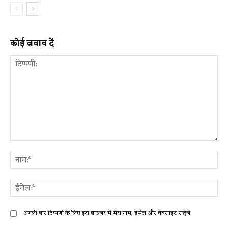
कोई जवाब दें
टिप्पणी:
ना
ईम
अगली बार टिप्पणी के लिए इस ब्राउज़र में मेरा नाम, ईमेल और वेबसाइट सहेजें