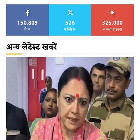
150,809
526
325,000
फैंस
फॉलोवर
सब्सक्राइबर्स
अन्य लेटेस्ट खबरें