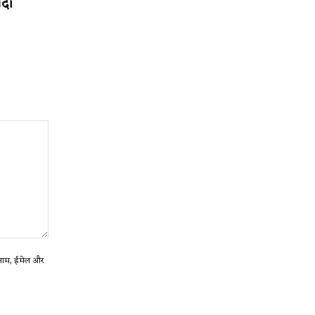
ादी
ा नाम, ईमेल और