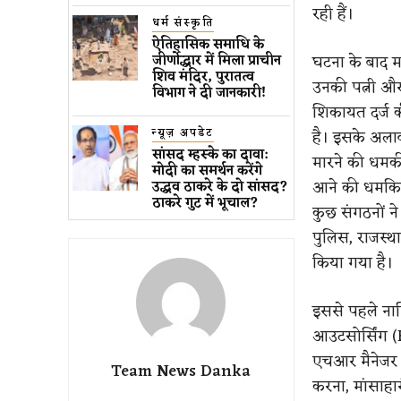
रही हैं।
धर्म संस्कृति
ऐतिहासिक समाधि के
घटना के बाद मह
जीर्णोद्धार में मिला प्राचीन
शिव मंदिर, पुरातत्व
उनकी पत्नी औ
विभाग ने दी जानकारी!
शिकायत दर्ज 
न्यूज़ अपडेट
है। इसके अला
सांसद म्हस्के का दावा:
मारने की धमकी
मोदी का समर्थन करेंगे
आने की धमकिया
उद्धव ठाकरे के दो सांसद?
ठाकरे गुट में भूचाल?
कुछ संगठनों न
पुलिस, राजस्
किया गया है।
इससे पहले नाशि
आउटसोर्सिंग (
एचआर मैनेजर द
Team News Danka
करना, मांसाहार