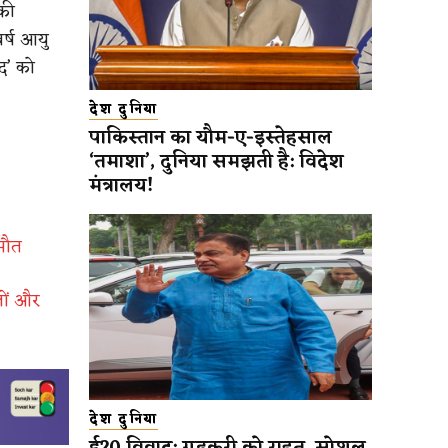
की
र्ष आयु
द’ को
देश दुनिया
पाकिस्तान का यौम-ए-इस्तेहसाल
‘तमाशा’, दुनिया समझती है: विदेश
मंत्रालय!
 मौत
लों और
देश दुनिया