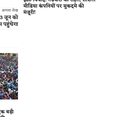
ई20 विवाद: गडकरी को राहत, सोशल
मीडिया कंपनियों पर मुकदमे की
अगला लेख
मंजूरी!
 3 जून को
 पहुंचेगा
एक बड़ी