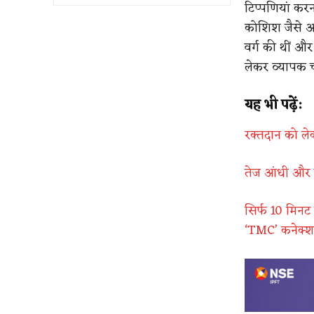
टिप्पणियां कर
कोशिश जैसे आर
वर्ग की थीं औ
लेकर व्यापक च
यह भी पढ़ें:
रक्तदान को लेक
तेज आंधी और ब
सिर्फ 10 मिनट 
‘TMC’ कनेक्श