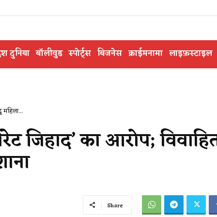
ेश दुनिया
बॉलीवुड
स्पोर्ट्स
बिजनेस
क्राईमनामा
लाइफ़स्टाइल
ू महिला...
्पोरेट जिहाद’ का आरोप; विवाहि
शाना
Share