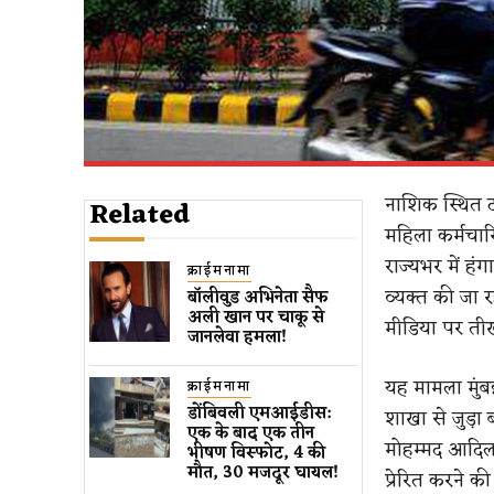
नाशिक स्थित टा
Related
महिला कर्मचार
राज्यभर में 
क्राईमनामा
व्यक्त की जा 
बॉलीवुड​ अभिनेता सैफ
अली खान पर चाकू से ​
मीडिया पर तीखी
जानलेवा हमला​!
यह मामला मुंबई
क्राईमनामा
डोंबिवली एमआईडीस:
शाखा से जुड़ा
एक के बाद एक तीन
मोहम्मद आदिल,
भीषण विस्फोट, 4 की
मौत, 30 मजदूर घायल!
प्रेरित करने 