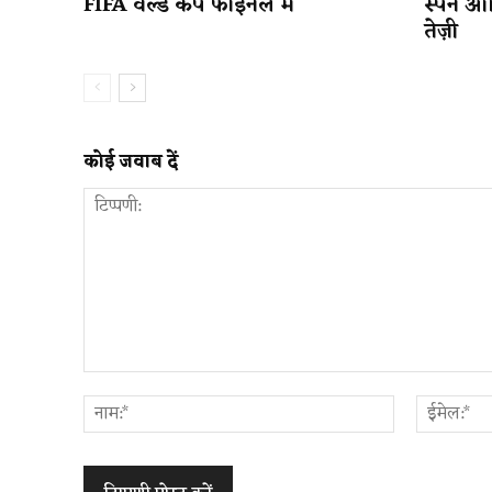
FIFA वर्ल्ड कप फाइनल में
स्पेन आ
तेज़ी
कोई जवाब दें
टिप्पणी:
नाम:*