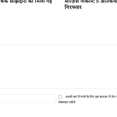
र्थिक साझेदारी को मिली नई
साज़िश नाकाम; 5 आतंकव
गिरफ्तार
ईमेल:*
अगली बार टिप्पणी के लिए इस ब्राउज़र में मेर
वेबसाइट सहेजें