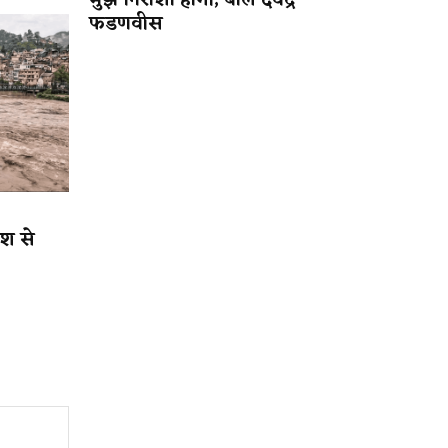
मुझे निराशा होगी, बोले देवेंद्र
फडणवीस
िश से