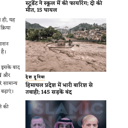
स्टूडेंट ने स्कूल में की फायरिंग; दो की
मौत, 15 घायल
थ ही, यह
क्रिया
ह आसन
है।
। इसके बाद
खें और
देश दुनिया
रे सामान्य
हिमाचल प्रदेश में भारी बारिश से
बढ़ाएं।
तबाही; 145 सड़कें बंद
ने की