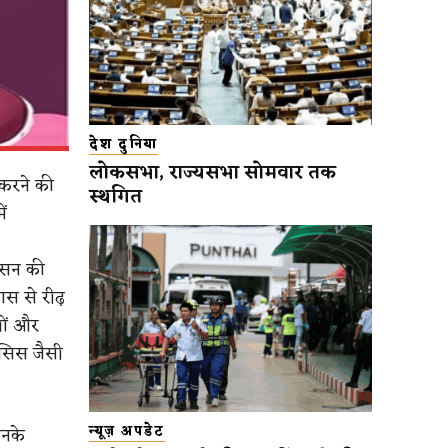
देश दुनिया
लोकसभा, राज्यसभा सोमवार तक
 करने की
स्थगित
ं
 आसन की
स से रीढ़
धों और
ोसिस जैसी
उनके
न्यूज़ अपडेट