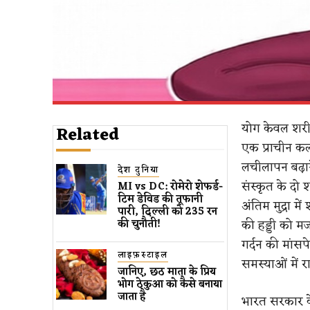
योग केवल शरीर
Related
एक प्राचीन कला
लचीलापन बढ़ान
देश दुनिया
संस्कृत के दो 
MI vs DC: रोमेरो शेफर्ड-
टिम डेविड की तूफानी
अंतिम मुद्रा 
पारी, दिल्ली को 235 रन
की हड्डी को म
की चुनौती!
गर्दन की मांस
लाइफ़स्टाइल
समस्याओं में 
जानिए, छठ माता के प्रिय
भोग ठेकुआ को कैसे बनाया
जाता है
भारत सरकार के