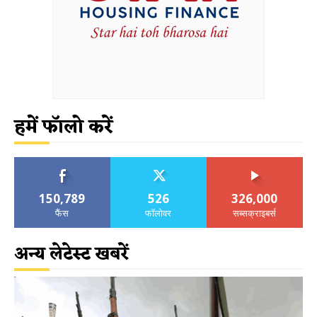
हमें फॉलो करें
150,789
526
326,000
फैंस
फॉलोवर
सब्सक्राइबर्स
अन्य लेटेस्ट खबरें