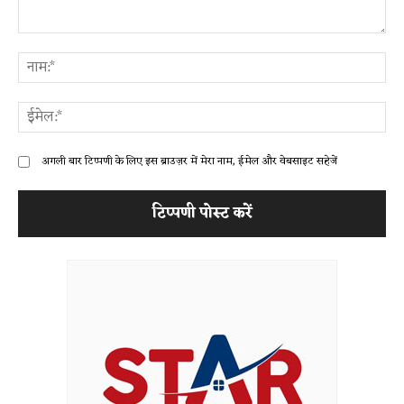
टिप्पणी:
ना
ईम
अगली बार टिप्पणी के लिए इस ब्राउज़र में मेरा नाम, ईमेल और वेबसाइट सहेजें