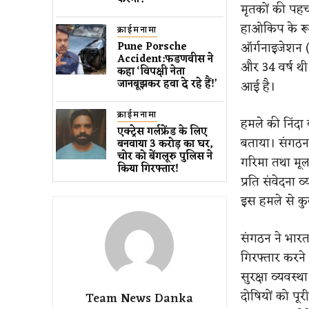
मृतकों की पह
हाओकिप के रूप म
क्राईमनामा
ऑर्गनाइजेशन (
Pune Porsche
Accident:फडणवीस ने
और 34 वर्ष थ
कहा ‘विपक्षी नेता
जानबूझकर हवा दे रहे हैं!’
आई है।
क्राईमनामा
हमले की निंदा
एक्ट्रेस गर्लफ्रेंड के लिए ​
बताया। संगठन 
बनवाया 3 करोड़ का घर​, ​
चोर को बेंगलूरु पुलिस ने ​
गरिमा तथा मूल
किया गिरफ्तार!
प्रति संवेदना 
इस हमले से कु
संगठन ने भारत
गिरफ्तार करने 
सुरक्षा व्यवस
दोषियों को पू
Team News Danka