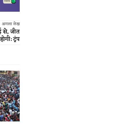
अगला लेख
ई से, जीत
गी: ट्रंप