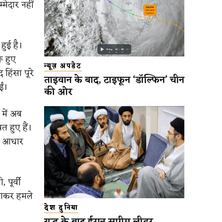
मेदार नहीं
हुई है।
ू हुए
न्यूज़ अपडेट
हिंसा पूरे
ताइवान के बाद, टाइफून ‘डॉल्फिन’ चीन
ईं।
की ओर
में अब
 हुए हैं।
ीय आधार
 पूर्वी
लगाकर हमले
देश दुनिया