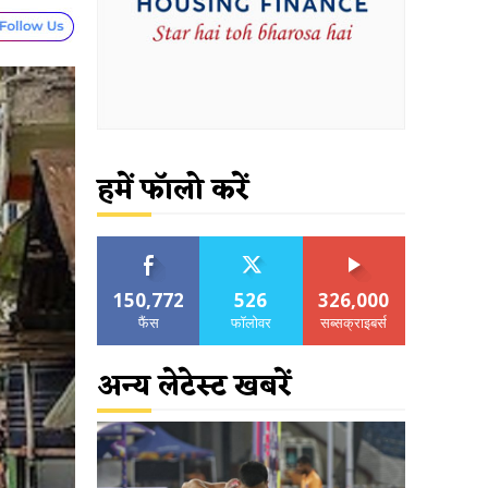
हमें फॉलो करें
150,772
526
326,000
फैंस
फॉलोवर
सब्सक्राइबर्स
अन्य लेटेस्ट खबरें