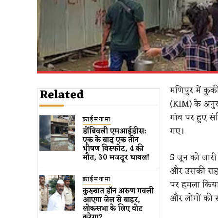
मणिपुर में कुक
Related
(KIM) के अनुस
गांव पर हुए स
क्राईमनामा
गए।
डोंबिवली एमआईडीस:
एक के बाद एक तीन
भीषण विस्फोट, 4 की
5 जून को जा
मौत, 30 मजदूर घायल!
और उसकी सहयोग
क्राईमनामा
पर हमला किया।
कुख्यात डॉन अरुण गवली ​
और लोगों की स
आएगा जेल से बाहर​,
लोकसभा के लिए वोट
करेगा?