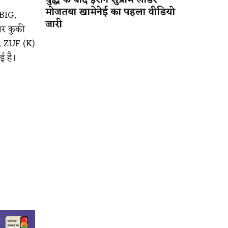
युद्ध के बाद ईरान सुप्रीम लीडर
मोजतबा खामेनेई का पहला वीडियो
VBIG,
जारी
पर कुकी
M, ZUF (K)
ई है।