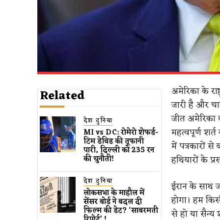
अमेरिका के राष
Related
जारी है और चा
जीत अमेरिका क
देश दुनिया
महत्वपूर्ण शर
MI vs DC: रोमेरो शेफर्ड-
टिम डेविड की तूफानी
में पत्रकारों 
पारी, दिल्ली को 235 रन
हथियारों के प्
की चुनौती!
देश दुनिया
ईरान के साथ जार
लोकसभा के माहौल में
होगा। हम किस
सेंसर बोर्ड ने बदल दी
फिल्म की डेट? ‘साबरमती
से हो या सैन्य
रिपोर्ट’ !