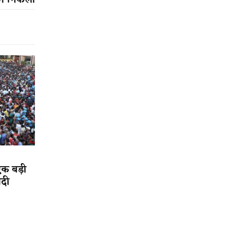
गे निकला
एक बड़ी
ादी