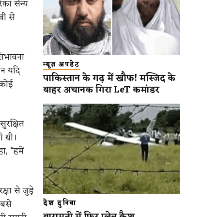
का सैन्य
जी से
 संभावना
न्यूज़ अपडेट
किन यदि
पाकिस्तान के गढ़ में खौफ! मस्जिद के
 कोई
बाहर अचानक गिरा LeT कमांडर
 सुरक्षित
ी थी।
, “हमें
षा से जुड़े
सबसे
देश दुनिया