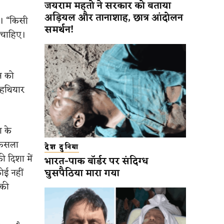
जयराम महतो ने सरकार को बताया
अड़ियल और तानाशाह, छात्र आंदोलन
ै। “किसी
समर्थन!
 चाहिए।
न को
 हथियार
ा के
फैसला
देश दुनिया
ी दिशा में
भारत-पाक बॉर्डर पर संदिग्ध
घुसपैठिया मारा गया
ोई नहीं
 की