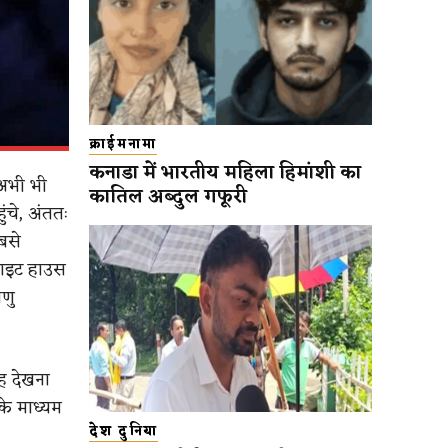
क्राईमनामा
कनाडा में भारतीय महिला हिमांशी का
 अभी भी
कातिल अब्दुल गफूरी
ंचे, अंततः
बसे
हाइट हाउस
ाणु
यह देखना
के माध्यम
देश दुनिया