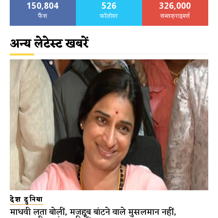
150,804
526
326,000
फैंस
फॉलोवर
सब्सक्राइबर्स
अन्य लेटेस्ट खबरें
देश दुनिया
माधवी लता बोलीं, मजहब बांटने वाले मुसलमान नहीं,