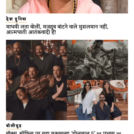
देश दुनिया
माधवी लता बोलीं, मजहब बांटने वाले मुसलमान नहीं,
आत्मघाती आतंकवादी हैं!
बॉलीवुड
बॉक्स ऑफिस पर बड़ा मुकाबला! ‘गोलमाल 5’ vs प्रभास vs