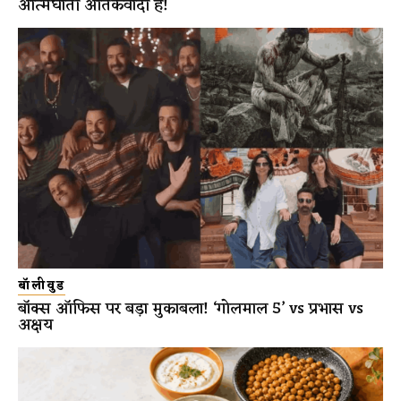
आत्मघाती आतंकवादी हैं!
बॉलीवुड
बॉक्स ऑफिस पर बड़ा मुकाबला! ‘गोलमाल 5’ vs प्रभास vs
अक्षय