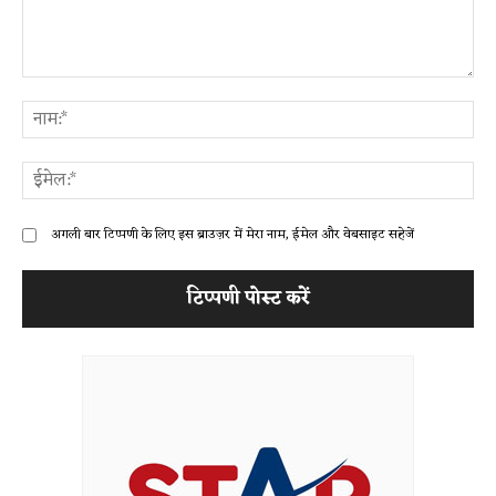
टिप्पणी:
ना
ईम
अगली बार टिप्पणी के लिए इस ब्राउज़र में मेरा नाम, ईमेल और वेबसाइट सहेजें