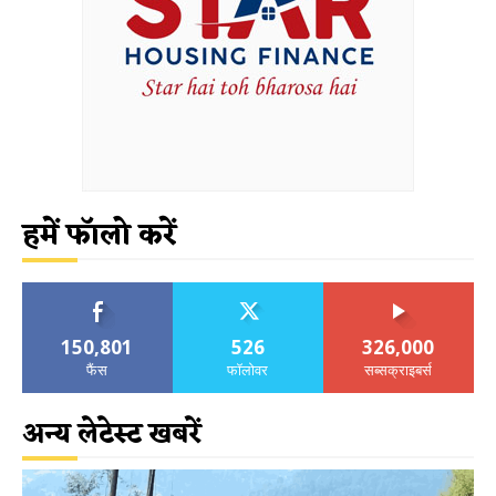
हमें फॉलो करें
150,801
526
326,000
फैंस
फॉलोवर
सब्सक्राइबर्स
अन्य लेटेस्ट खबरें