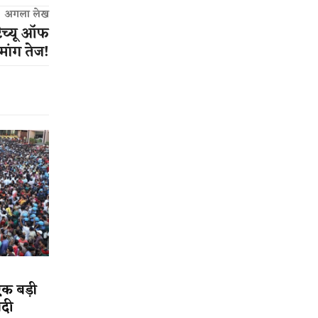
अगला लेख
टैच्यू ऑफ
 मांग तेज!
एक बड़ी
ादी