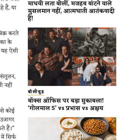
माधवी लता बोलीं, मजहब बांटने वाले
 हैं, या
मुसलमान नहीं, आत्मघाती आतंकवादी
हैं!
जिक्र करते
ीका के
। यह ऐसी
संतुलन,
ी नहीं
बॉलीवुड
बॉक्स ऑफिस पर बड़ा मुकाबला!
‘गोलमाल 5’ vs प्रभास vs अक्षय
 से कोई
ो उजागर
े हैं।”
में सिर्फ