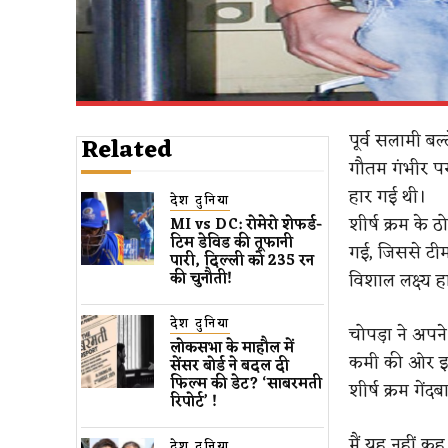
पूर्व सलामी बल
Related
गौतम गंभीर पर दब
हार गई थी।
देश दुनिया
शीर्ष क्रम के 
MI vs DC: रोमेरो शेफर्ड-
टिम डेविड की तूफानी
गई, जिससे टीम
पारी, दिल्ली को 235 रन
विशाल लक्ष्य 
की चुनौती!
देश दुनिया
चोपड़ा ने अपन
लोकसभा के माहौल में
कमी की ओर इशा
सेंसर बोर्ड ने बदल दी
फिल्म की डेट? ‘साबरमती
शीर्ष क्रम गें
रिपोर्ट’ !
मैं यह नहीं क
देश दुनिया