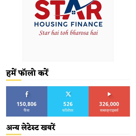
हमें फॉलो करें
150,806
526
326,000
फैंस
फॉलोवर
सब्सक्राइबर्स
अन्य लेटेस्ट खबरें