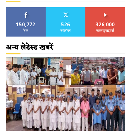
150,772
526
326,000
फैंस
फॉलोवर
सब्सक्राइबर्स
अन्य लेटेस्ट खबरें