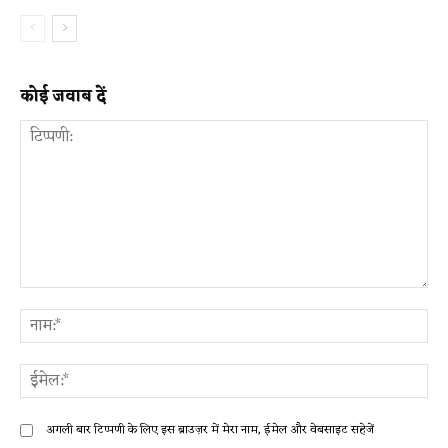
कोई जवाब दें
टिप्पणी:
ना
ईम
अगली बार टिप्पणी के लिए इस ब्राउज़र में मेरा नाम, ईमेल और वेबसाइट सहेजें