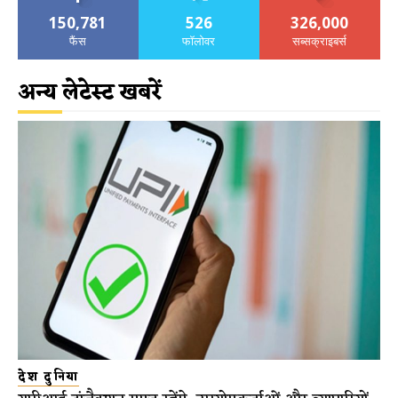
150,781
526
326,000
फैंस
फॉलोवर
सब्सक्राइबर्स
अन्य लेटेस्ट खबरें
देश दुनिया