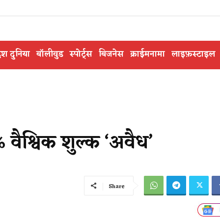
ेश दुनिया
बॉलीवुड
स्पोर्ट्स
बिजनेस
क्राईमनामा
लाइफ़स्टाइल
% वैश्विक शुल्क ‘अवैध’
Share