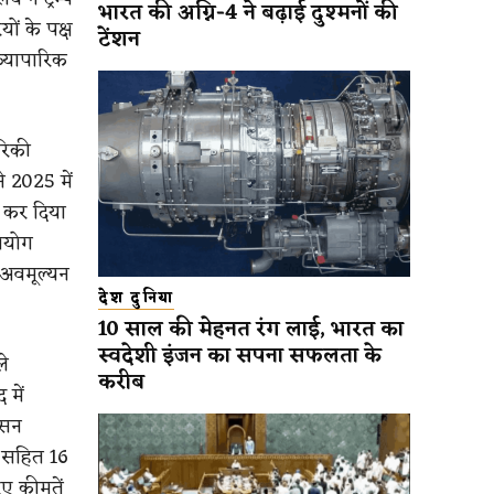
भारत की अग्नि-4 ने बढ़ाई दुश्मनों की
ों के पक्ष
टेंशन
व्यापारिक
ेरिकी
 2025 में
द कर दिया
उपयोग
 अवमूल्यन
देश दुनिया
10 साल की मेहनत रंग लाई, भारत का
स्वदेशी इंजन का सपना सफलता के
ले
करीब
 में
ासन
न सहित 16
िए कीमतें