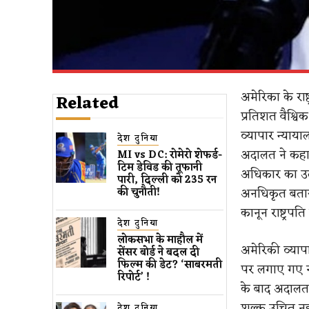
अमेरिका के राष
Related
प्रतिशत वैश्विक
व्यापार न्याय
देश दुनिया
अदालत ने कहा कि
MI vs DC: रोमेरो शेफर्ड-
टिम डेविड की तूफानी
अधिकार का उल्
पारी, दिल्ली को 235 रन
अनधिकृत बताय
की चुनौती!
कानून राष्ट्रप
देश दुनिया
लोकसभा के माहौल में
अमेरिकी व्यापार
सेंसर बोर्ड ने बदल दी
फिल्म की डेट? ‘साबरमती
पर लगाए गए न
रिपोर्ट’ !
के बाद अदालत 
शुल्क उचित नही
देश दुनिया