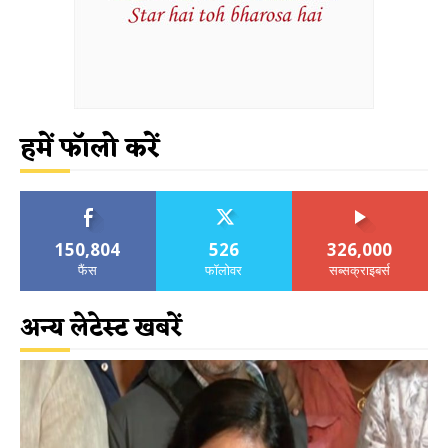
हमें फॉलो करें
150,804
526
326,000
फैंस
फॉलोवर
सब्सक्राइबर्स
अन्य लेटेस्ट खबरें