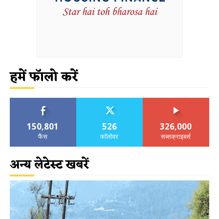
हमें फॉलो करें
150,801
526
326,000
फैंस
फॉलोवर
सब्सक्राइबर्स
अन्य लेटेस्ट खबरें