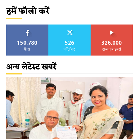
हमें फॉलो करें
150,780
526
326,000
फैंस
फॉलोवर
सब्सक्राइबर्स
अन्य लेटेस्ट खबरें