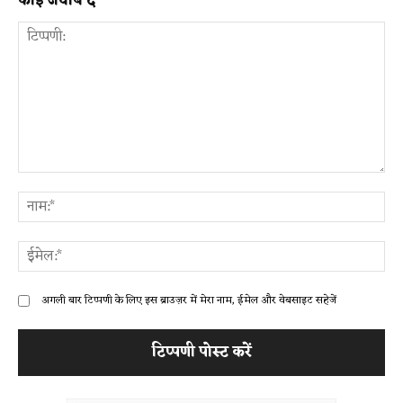
कोई जवाब दें
टिप्पणी:
ना
ईम
अगली बार टिप्पणी के लिए इस ब्राउज़र में मेरा नाम, ईमेल और वेबसाइट सहेजें