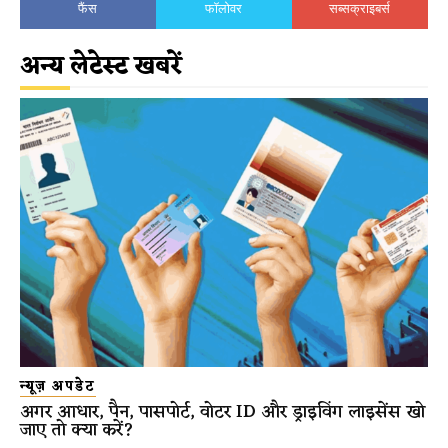
फैंस
फॉलोवर
सब्सक्राइबर्स
अन्य लेटेस्ट खबरें
न्यूज़ अपडेट
अगर आधार, पैन, पासपोर्ट, वोटर ID और ड्राइविंग लाइसेंस खो
जाए तो क्या करें?