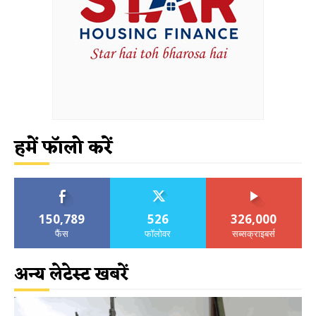
हमें फॉलो करें
150,789
526
326,000
फैंस
फॉलोवर
सब्सक्राइबर्स
अन्य लेटेस्ट खबरें