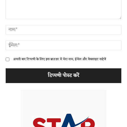
टिप्पणी:
ना
ईम
अगली बार टिप्पणी के लिए इस ब्राउज़र में मेरा नाम, ईमेल और वेबसाइट सहेजें