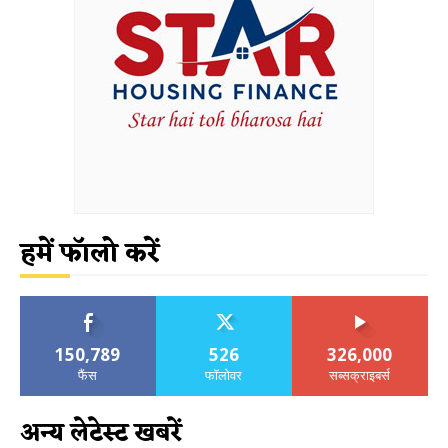
हमें फॉलो करें
150,789
526
326,000
फैंस
फॉलोवर
सब्सक्राइबर्स
अन्य लेटेस्ट खबरें