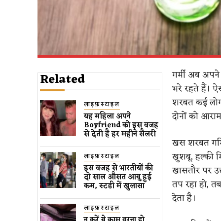
गर्मी अब अपने
Related
भरे रहते हैं। 
शरबत कई लोगों
लाइफ़स्टाइल
दोनों को आराम 
यह महिला अपने
Boyfriend को इस वजह
से देती है हर महीने सैलरी
खस शरबत गर्मि
खुशबू, हल्की 
लाइफ़स्टाइल
इस वजह से भारतीयों की
खासतौर पर उत्
दो साल औसत आयु हुई
तप रहा हो, त
कम, स्टडी में खुलासा
देता है।
लाइफ़स्टाइल
न करें ये काम वरना हो