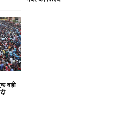
नंबर वन फिल्म
एक बड़ी
ादी