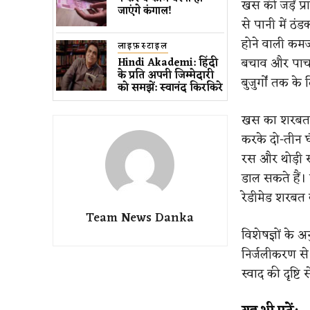
खस की जड़ें प्
जाएंगे कंगाल!
से पानी में ठं
होने वाली कमज
लाइफ़स्टाइल
बचाव और पाचन 
Hindi Akademi: हिंदी
के प्रति अपनी जिम्मेदारी
बुजुर्गों तक के 
को समझें: स्वानंद किरकिरे
खस का शरबत ब
करके दो-तीन घं
रस और थोड़ी स
डाल सकते हैं। ग
रेडीमेड शरबत 
Team News Danka
विशेषज्ञों के 
निर्जलीकरण से 
स्वाद की दृष्टि