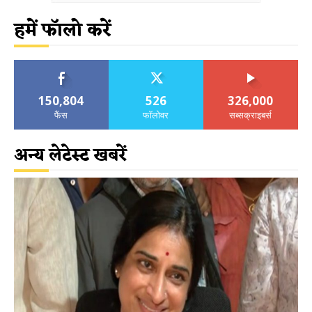
हमें फॉलो करें
150,804
526
326,000
फैंस
फॉलोवर
सब्सक्राइबर्स
अन्य लेटेस्ट खबरें