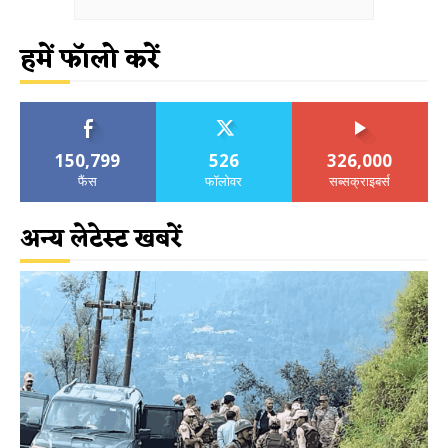
हमें फॉलो करें
150,799
526
326,000
फैंस
फॉलोवर
सब्सक्राइबर्स
अन्य लेटेस्ट खबरें