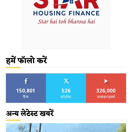
हमें फॉलो करें
150,801
526
326,000
फैंस
फॉलोवर
सब्सक्राइबर्स
अन्य लेटेस्ट खबरें