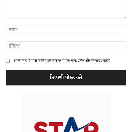
टिप्पणी:
ना
ईम
अगली बार टिप्पणी के लिए इस ब्राउज़र में मेरा नाम, ईमेल और वेबसाइट सहेजें