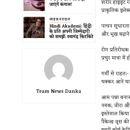
शरीर हाइड्रेट र
जाएंगे कंगाल!
प्राकृतिक इलेक
लाइफ़स्टाइल
पाचन सुधारता ह
Hindi Akademi: हिंदी
के प्रति अपनी जिम्मेदारी
और भूख बढ़ाने
को समझें: स्वानंद किरकिरे
रोग प्रतिरोधक
प्रचुर मात्रा मे
गर्मी से राहत:
चक्कर आने या 
Team News Danka
आम पन्ना बनान
नमक, जीरा और 
इस्तेमाल किया 
पैकेज्ड जूस की
इसमें कोई केमि