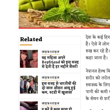
देश के कई हिस्
Related
है। ऐसे में लो
रुख कर रहे हैं
लाइफ़स्टाइल
कहा जाता है।
यह महिला अपने
Boyfriend को इस वजह
से देती है हर महीने सैलरी
नेशनल हेल्थ म
शरीर को तरोता
लाइफ़स्टाइल
इस वजह से भारतीयों की
स्वास्थ्य के लि
दो साल औसत आयु हुई
पानी की कमी क
कम, स्टडी में खुलासा
के सेवन से शर
लाइफ़स्टाइल
न करें ये काम वरना हो