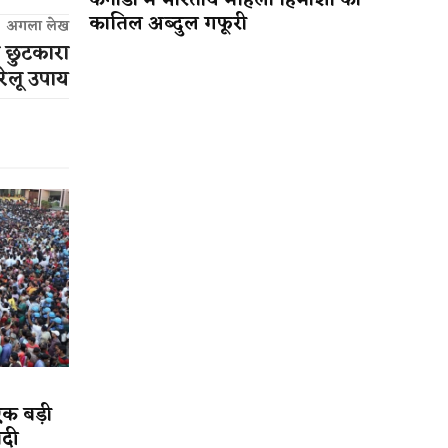
कनाडा में भारतीय महिला हिमांशी का
कातिल अब्दुल गफूरी
अगला लेख
ो छुटकारा
ेलू उपाय
एक बड़ी
ादी