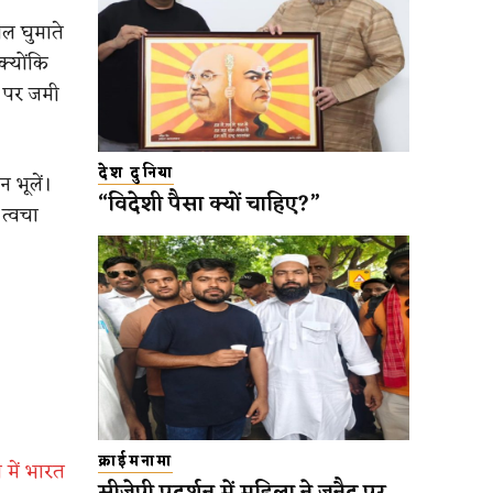
ोल घुमाते
क्योंकि
त पर जमी
देश दुनिया
 भूलें।
“विदेशी पैसा क्यों चाहिए?”
त्वचा
क्राईमनामा
 में भारत