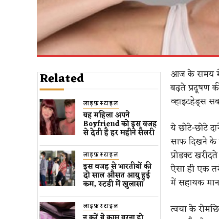
आज के समय मे
Related
बढ़ते प्रदूषण 
व्हाइटहेड्स स
लाइफ़स्टाइल
यह महिला अपने
Boyfriend को इस वजह
ये छोटे-छोटे द
से देती है हर महीने सैलरी
साफ दिखने के 
प्रोडक्ट खरीदत
लाइफ़स्टाइल
इस वजह से भारतीयों की
ऐसा ही एक तरी
दो साल औसत आयु हुई
में सहायक मान
कम, स्टडी में खुलासा
लाइफ़स्टाइल
त्वचा के रोमछि
न करें ये काम वरना हो