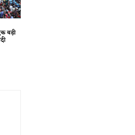
एक बड़ी
ादी