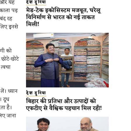
ैं और यह
देश दुनिया
मेड-टेक इकोसिस्टम मजबूत, घरेलू
काला पड़
विनिर्माण से भारत को नई ताकत
 बंद रह
मिली!
सलिए इनसे
दगी को
 छोटे-छोटे
त्वचा
ें। ध्यान
देश दुनिया
। दूध
बिहार की प्रतिभा और उत्पादों को
ता है।
एफटीए से वैश्विक पहचान मिल रही!
लिए जाना