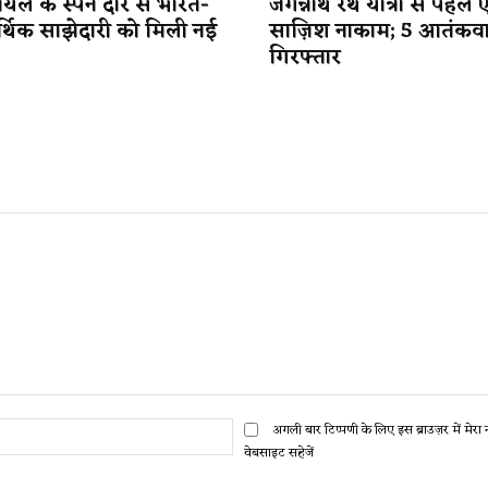
यल के स्पेन दौरे से भारत-
जगन्नाथ रथ यात्रा से पहले 
र्थिक साझेदारी को मिली नई
साज़िश नाकाम; 5 आतंकव
गिरफ्तार
ईमेल:*
अगली बार टिप्पणी के लिए इस ब्राउज़र में मेर
वेबसाइट सहेजें