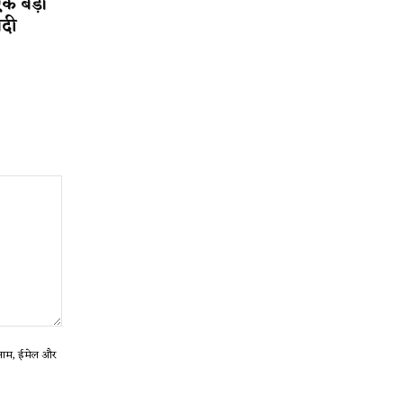
एक बड़ी
ादी
ा नाम, ईमेल और