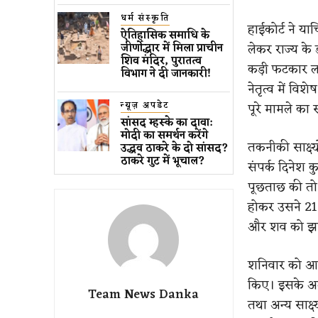
धर्म संस्कृति
हाईकोर्ट ने या
ऐतिहासिक समाधि के
लेकर राज्य के
जीर्णोद्धार में मिला प्राचीन
शिव मंदिर, पुरातत्व
कड़ी फटकार लग
विभाग ने दी जानकारी!
नेतृत्व में व
न्यूज़ अपडेट
पूरे मामले क
सांसद म्हस्के का दावा:
मोदी का समर्थन करेंगे
तकनीकी साक्ष्
उद्धव ठाकरे के दो सांसद?
ठाकरे गुट में भूचाल?
संपर्क दिनेश 
पूछताछ की तो
होकर उसने 21 
और शव को झाड़
शनिवार को आर
किए। इसके अला
Team News Danka
तथा अन्य साक्