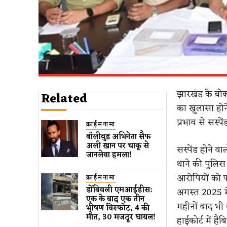
झारखंड के बोका
Related
का खुलासा होने
प्रभाव से सस्पे
क्राईमनामा
बॉलीवुड​ अभिनेता सैफ
अली खान पर चाकू से ​
सस्पेंड होने 
जानलेवा हमला​!
थाने की पुलिस
आरोपियों को फाय
क्राईमनामा
डोंबिवली एमआईडीस:
अगस्त 2025 मे
एक के बाद एक तीन
महीनों बाद भी 
भीषण विस्फोट, 4 की
मौत, 30 मजदूर घायल!
हाईकोर्ट में ह