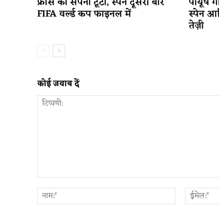
फ्रांस का सपना टूटा, स्पेन दूसरी बार
पीयूष गो
FIFA वर्ल्ड कप फाइनल में
स्पेन आ
तेज़ी
कोई जवाब दें
टिप्पणी:
नाम:*